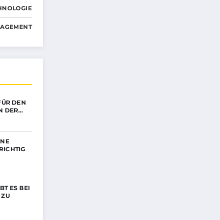
HNOLOGIE
NAGEMENT
 FÜR DEN
N DER…
INE
RICHTIG
BT ES BEI
 ZU