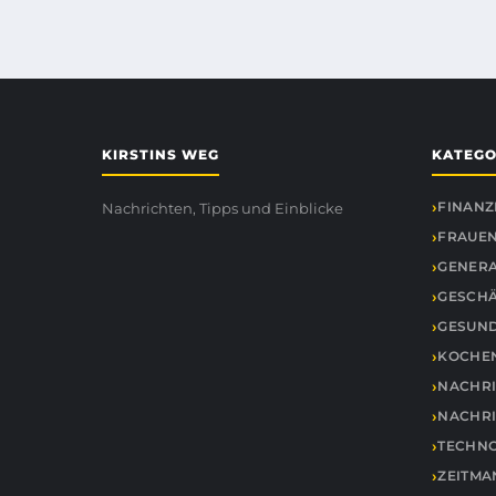
KIRSTINS WEG
KATEGO
FINANZ
Nachrichten, Tipps und Einblicke
FRAUEN
GENER
GESCH
GESUND
KOCHE
NACHR
NACHR
TECHNO
ZEITM