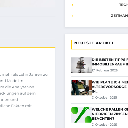
TEC
ZEITMA
NEUESTE ARTIKEL
DIE BESTEN TIPPS
IMMOBILIENKAUF I
17. Februar 2026
it mehr als zehn Jahren zu
 und Mode im
WIE PLANE ICH ME
ALTERSVORSORGE 
em die Analyse von
IN…
twicklungen auf dem
7. Oktober 2025
innen und
tliche Fakten mit
WELCHE FALLEN GI
NIEDRIGEN ZINSEN
BEACHTEN?
7. Oktober 2025