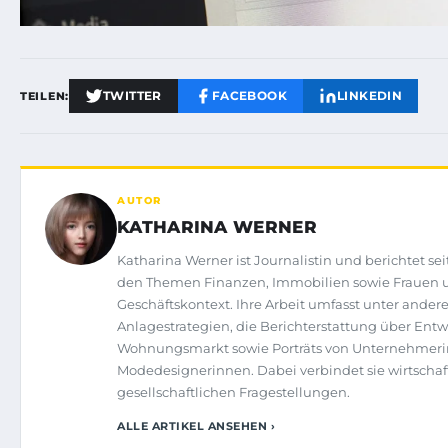
TWITTER
FACEBOOK
LINKEDIN
TEILEN:
AUTOR
KATHARINA WERNER
Katharina Werner ist Journalistin und berichtet se
den Themen Finanzen, Immobilien sowie Frauen
Geschäftskontext. Ihre Arbeit umfasst unter ander
Anlagestrategien, die Berichterstattung über En
Wohnungsmarkt sowie Porträts von Unternehmer
Modedesignerinnen. Dabei verbindet sie wirtschaf
gesellschaftlichen Fragestellungen.
ALLE ARTIKEL ANSEHEN ›