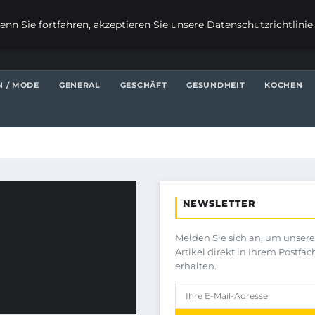
nn Sie fortfahren, akzeptieren Sie unsere Datenschutzrichtlinie
N / MODE
GENERAL
GESCHÄFT
GESUNDHEIT
KOCHEN
NEWSLETTER
Melden Sie sich an, um unser
Artikel direkt in Ihrem Postfac
erhalten.