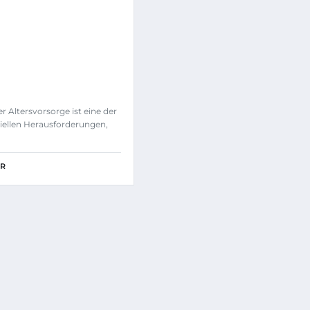
r Altersvorsorge ist eine der
iellen Herausforderungen,
ER