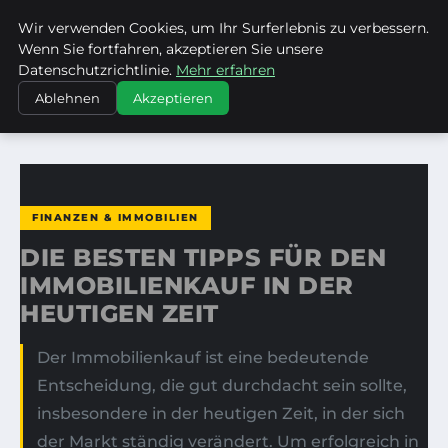
Wir verwenden Cookies, um Ihr Surferlebnis zu verbessern.
KIRSTINS WEG
Wenn Sie fortfahren, akzeptieren Sie unsere
Datenschutzrichtlinie.
Mehr erfahren
STARTSEITE
FINANZEN & IMMOBILIEN
Ablehnen
Akzeptieren
DIE BESTEN TIPPS FÜR DEN IMMOBILIENKAUF IN DER…
FINANZEN & IMMOBILIEN
DIE BESTEN TIPPS FÜR DEN
IMMOBILIENKAUF IN DER
HEUTIGEN ZEIT
Der Immobilienkauf ist eine bedeutende
Entscheidung, die gut durchdacht sein sollte,
insbesondere in der heutigen Zeit, in der sich
der Markt ständig verändert. Um erfolgreich in