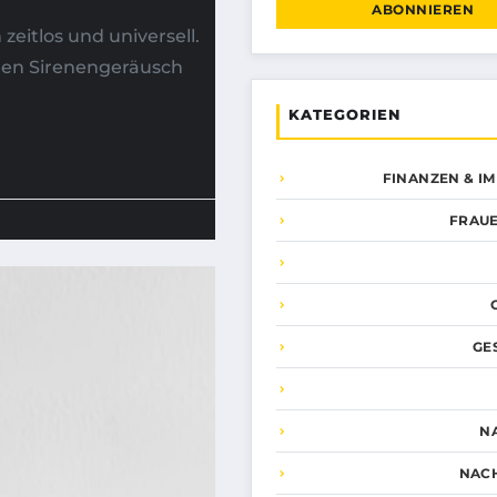
ABONNIEREN
zeitlos und universell.
den Sirenengeräusch
KATEGORIEN
FINANZEN & I
FRAUE
GE
N
NAC