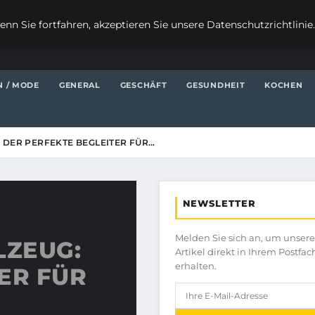
nn Sie fortfahren, akzeptieren Sie unsere Datenschutzrichtlinie
N / MODE
GENERAL
GESCHÄFT
GESUNDHEIT
KOCHEN
 DER PERFEKTE BEGLEITER FÜR…
NEWSLETTER
Melden Sie sich an, um unser
LZEUG:
Artikel direkt in Ihrem Postfac
erhalten.
ER FÜR