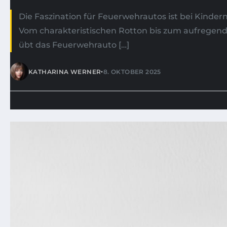
Die Faszination für Feuerwehrautos ist bei Kindern 
Vom charakteristischen Rotton bis zum aufregen
übt das Feuerwehrauto […]
•
KATHARINA WERNER
8. OKTOBER 2025