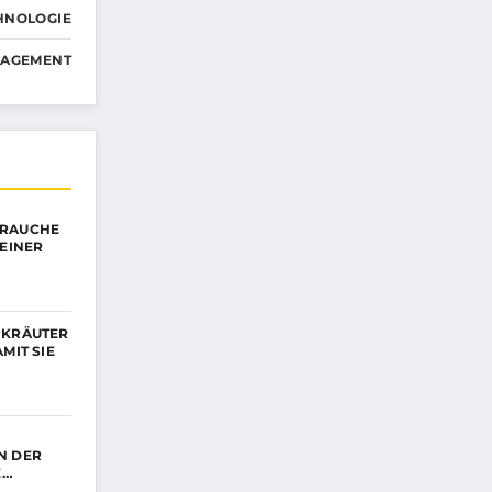
HNOLOGIE
NAGEMENT
BRAUCHE
MEINER
 KRÄUTER
MIT SIE
N DER
E…