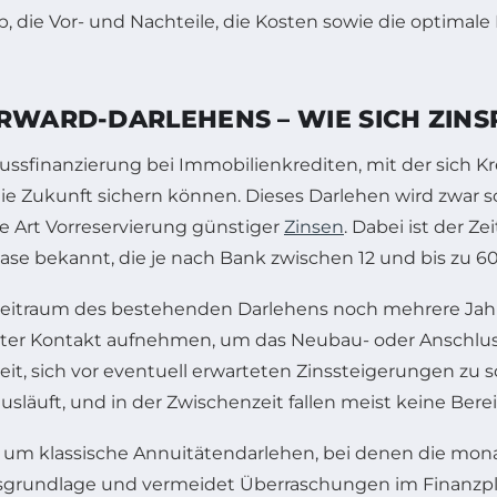
, die Vor- und Nachteile, die Kosten sowie die optimale
ORWARD-DARLEHENS – WIE SICH ZINS
ssfinanzierung bei Immobilienkrediten, mit der sich Kr
die Zukunft sichern können. Dieses Darlehen wird zwar s
ne Art Vorreservierung günstiger
Zinsen
. Dabei ist der 
se bekannt, die je nach Bank zwischen 12 und bis zu 6
gszeitraum des bestehenden Darlehens noch mehrere Jah
eter Kontakt aufnehmen, um das Neubau- oder Anschlus
eit, sich vor eventuell erwarteten Zinssteigerungen zu 
usläuft, und in der Zwischenzeit fallen meist keine Bere
n um klassische Annuitätendarlehen, bei denen die mona
ionsgrundlage und vermeidet Überraschungen im Finanzpl