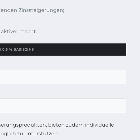
eßenden Zinssteigerungen;
raktiver macht.
 0,5 % BASISZINS
herungsprodukten, bieten zudem individuelle
glich zu unterstützen.