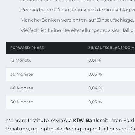
Bei niedrigem Zinsniveau kann der Aufschlag v
Manche Banken verzichten auf Zinsaufschläge, w
Vielfach ist keine Bereitstellungsprovision fä
FORWARD-PHASE
ZINSAUFSCHLAG (PRO M
12 Monate
0,01 %
36 Monate
0,03 %
48 Monate
0,04 %
60 Monate
0,05 %
Mehrere Institute, etwa die
KfW Bank
mit ihren För
Beratung, um optimale Bedingungen für Forward-Dar