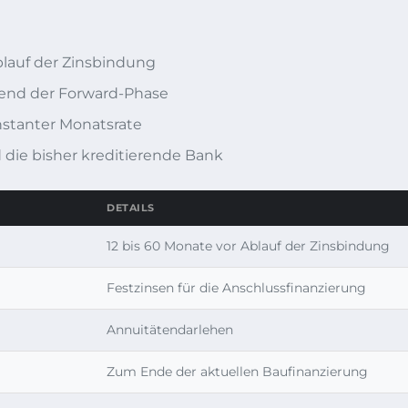
blauf der Zinsbindung
rend der Forward-Phase
nstanter Monatsrate
 die bisher kreditierende Bank
DETAILS
12 bis 60 Monate vor Ablauf der Zinsbindung
Festzinsen für die Anschlussfinanzierung
Annuitätendarlehen
Zum Ende der aktuellen Baufinanzierung