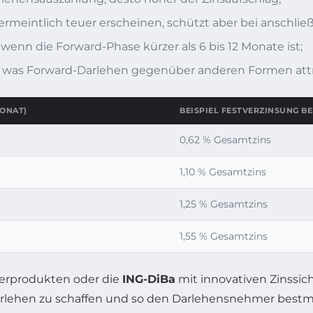
ermeintlich teuer erscheinen, schützt aber bei anschli
enn die Forward-Phase kürzer als 6 bis 12 Monate ist;
llig, was Forward-Darlehen gegenüber anderen Formen att
ONAT)
BEISPIEL FESTVERZINSUNG BEI
0,62 % Gesamtzins
1,10 % Gesamtzins
1,25 % Gesamtzins
1,55 % Gesamtzins
derprodukten oder die
ING-DiBa
mit innovativen Zinssic
lehen zu schaffen und so den Darlehensnehmer bestmö