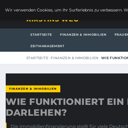
SAMSTAG, 8. AUGUST 2026
Wir verwenden Cookies, um Ihr Surferlebnis zu verbessern. We
KIRSTINS WEG
STARTSEITE
FINANZEN & IMMOBILIEN
FRAUE
ZEITMANAGEMENT
STARTSEITE
FINANZEN & IMMOBILIEN
WIE FUNKTIO
FINANZEN & IMMOBILIEN
WIE FUNKTIONIERT EI
DARLEHEN?
Die Immobilienfinanzierung stellt für viele Deutsc