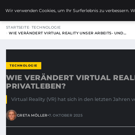
KIRSTINS WEG
Wir verwenden Cookies, um Ihr Surferlebnis zu verbessern. We
STARTSEITE
TECHNOLOGIE
WIE VERÄNDERT VIRTUAL REALITY UNSER ARBEITS- UND…
TECHNOLOGIE
WIE VERÄNDERT VIRTUAL REAL
PRIVATLEBEN?
Virtual Reality (VR) hat sich in den letzten Jahren
•
GRETA MÖLLER
7. OKTOBER 2025