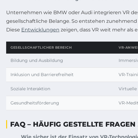
Unternehmen wie BMW oder Audi integrieren VR desha
gesellschaftliche Belange. So entstehen zunehmend P
Diese
Entwicklungen
zeigen, dass VR weit mehr als e
GESELLSCHAFTLICHER BEREICH
VR-ANWE
Bildung und Ausbildung
Immersiv
Inklusion und Barrierefreiheit
VR-Train
Soziale Interaktion
Virtuelle
Gesundheitsförderung
VR-Medit
FAQ – HÄUFIG GESTELLTE FRAGEN 
Wie sicher ist der Einsatz von VR-Technologi