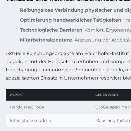
Reibungslose Verbindung physischer und dig
Optimierung handwerklicher Tätigkeiten
: M
Technologische Barrieren
: Komfort, Ergonomie
Mitarbeiterakzeptanz
: Anpassung der Arbeitsku
Aktuelle Forschungsprojekte am Fraunhofer-Institut
Tragekomfort der Headsets zu erhöhen und komplexe I
Handhabung einer normalen Sonnenbrille ähneln, um 
spezialisierten Einsatz in Unternehmen reserviert bl
ASPEKT
GEGENWART
Hardware-Größe
Große, sperrige 
Interaktionsmodelle
Maus und Tastatur