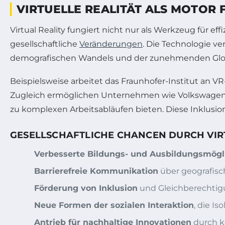
VIRTUELLE REALITÄT ALS MOTOR
Virtual Reality fungiert nicht nur als Werkzeug für ef
gesellschaftliche
Veränderungen
. Die Technologie v
demografischen Wandels und der zunehmenden Globa
Beispielsweise arbeitet das Fraunhofer-Institut an V
Zugleich ermöglichen Unternehmen wie Volkswagen
zu komplexen Arbeitsabläufen bieten. Diese Inklusion 
GESELLSCHAFTLICHE CHANCEN DURCH VIRT
Verbesserte Bildungs- und Ausbildungsmögl
Barrierefreie Kommunikation
über geografisc
Förderung von Inklusion
und Gleichberechtigun
Neue Formen der sozialen Interaktion
, die Is
Antrieb für nachhaltige Innovationen
durch k