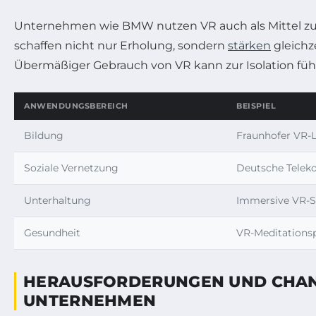
Unternehmen wie BMW nutzen VR auch als Mittel zur F
schaffen nicht nur Erholung, sondern
stärken
gleichze
Übermäßiger Gebrauch von VR kann zur Isolation führe
ANWENDUNGSBEREICH
BEISPIEL
Bildung
Fraunhofer VR-
Soziale Vernetzung
Deutsche Teleko
Unterhaltung
Immersive VR-S
Gesundheit
VR-Meditation
HERAUSFORDERUNGEN UND CHANC
UNTERNEHMEN