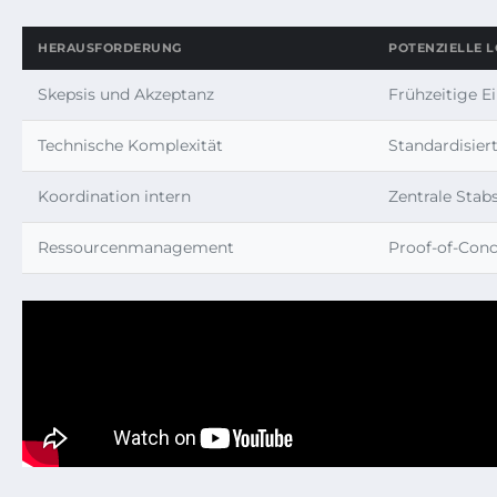
HERAUSFORDERUNG
POTENZIELLE 
Skepsis und Akzeptanz
Frühzeitige 
Technische Komplexität
Standardisier
Koordination intern
Zentrale Stabs
Ressourcenmanagement
Proof-of-Con