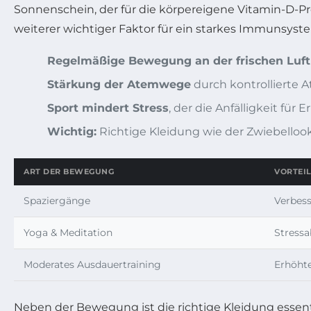
Sonnenschein, der für die körpereigene Vitamin-D-Pro
weiterer wichtiger Faktor für ein starkes Immunsyst
Regelmäßige Bewegung an der frischen Luft
Stärkung der Atemwege
durch kontrollierte 
Sport mindert Stress
, der die Anfälligkeit für
Wichtig:
Richtige Kleidung wie der Zwiebelloo
ART DER BEWEGUNG
VORTEIL
Spaziergänge
Verbes
Yoga & Meditation
Stress
Moderates Ausdauertraining
Erhöht
Neben der Bewegung ist die richtige Kleidung essent