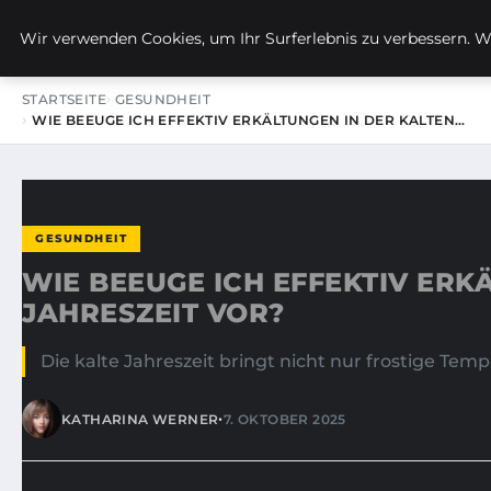
KIRSTINS WEG
Wir verwenden Cookies, um Ihr Surferlebnis zu verbessern. We
STARTSEITE
GESUNDHEIT
WIE BEEUGE ICH EFFEKTIV ERKÄLTUNGEN IN DER KALTEN…
GESUNDHEIT
WIE BEEUGE ICH EFFEKTIV ERK
JAHRESZEIT VOR?
Die kalte Jahreszeit bringt nicht nur frostige Te
•
KATHARINA WERNER
7. OKTOBER 2025