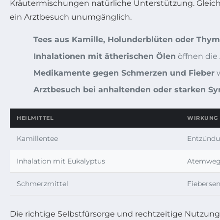
Kräutermischungen natürliche Unterstützung. Gleich
ein Arztbesuch unumgänglich.
Tees aus Kamille, Holunderblüten oder Thym
Inhalationen mit ätherischen Ölen
öffnen di
Medikamente gegen Schmerzen und Fieber
w
Arztbesuch bei anhaltenden oder starken 
HEILMITTEL
WIRKUNG
Kamillentee
Entzünd
Inhalation mit Eukalyptus
Atemwegs
Schmerzmittel
Fieberse
Die richtige Selbstfürsorge und rechtzeitige Nutzu