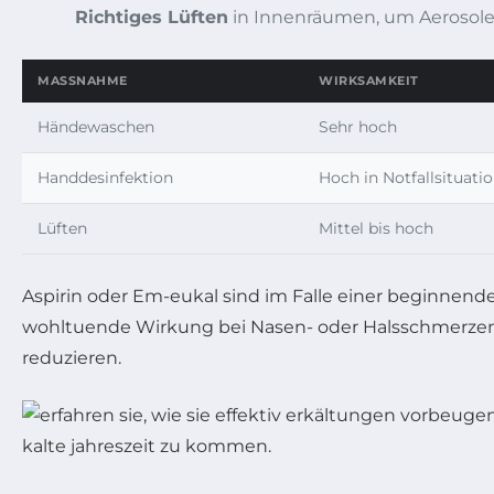
Richtiges Lüften
in Innenräumen, um Aerosole 
MASSNAHME
WIRKSAMKEIT
Händewaschen
Sehr hoch
Handdesinfektion
Hoch in Notfallsituati
Lüften
Mittel bis hoch
Aspirin oder Em-eukal sind im Falle einer beginnend
wohltuende Wirkung bei Nasen- oder Halsschmerzen. 
reduzieren.