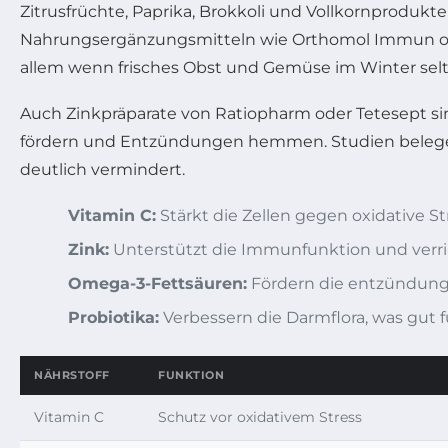
Zitrusfrüchte, Paprika, Brokkoli und Vollkornproduk
Nahrungsergänzungsmitteln wie Orthomol Immun ode
allem wenn frisches Obst und Gemüse im Winter selt
Auch Zinkpräparate von Ratiopharm oder Tetesept si
fördern und Entzündungen hemmen. Studien belegen
deutlich vermindert.
Vitamin C:
Stärkt die Zellen gegen oxidative St
Zink:
Unterstützt die Immunfunktion und verr
Omega-3-Fettsäuren:
Fördern die entzündun
Probiotika:
Verbessern die Darmflora, was gut 
NÄHRSTOFF
FUNKTION
Vitamin C
Schutz vor oxidativem Stress