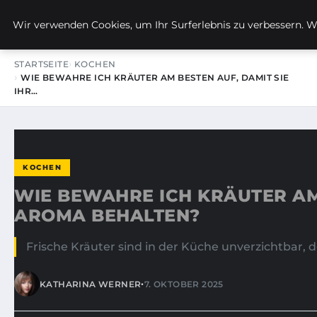
KIRSTINS WEG
Wir verwenden Cookies, um Ihr Surferlebnis zu verbessern. We
STARTSEITE
KOCHEN
WIE BEWAHRE ICH KRÄUTER AM BESTEN AUF, DAMIT SIE
IHR…
KOCHEN
WIE BEWAHRE ICH KRÄUTER AM 
AROMA BEHALTEN?
Frische Kräuter sind in der Küche unverzichtbar, 
•
KATHARINA WERNER
7. OKTOBER 2025