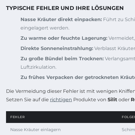
TYPISCHE FEHLER UND IHRE LÖSUNGEN
Nasse Kräuter direkt einpacken:
Führt zu Schi
eingelagert werden.
Zu warme oder feuchte Lagerung:
Vermeidet, 
Direkte Sonneneinstrahlung:
Verblasst Kräute
Zu große Bündel beim Trocknen:
Verlangsamt 
Luftzirkulation.
Zu frühes Verpacken der getrockneten Kräut
Die Vermeidung dieser Fehler ist mit wenigen Kniffe
Setzen Sie auf die
richtigen
Produkte von
Silit
oder
R
FEHLER
FOLGE
Nasse Kräuter einlagern
Schim