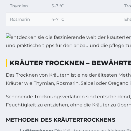
Thymian
5–7 °C
Tro
Rosmarin
4–7 °C
Ehe
KRÄUTER TROCKNEN – BEWÄHRT
Das Trocknen von Kräutern ist eine der ältesten Met
Kräuter wie Thymian, Rosmarin, Salbei oder Oregano 
Schonende Trocknungsverfahren sind entscheidend, u
Feuchtigkeit zu entziehen, ohne die Kräuter zu über
METHODEN DES KRÄUTERTROCKNENS
Lufttrocknen:
Die Kräuter werden zu kleinen 