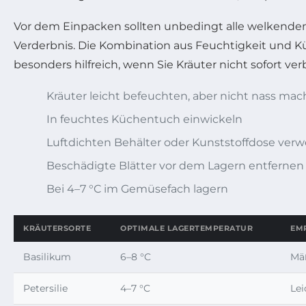
Vor dem Einpacken sollten unbedingt alle welkende
Verderbnis. Die Kombination aus Feuchtigkeit und Küh
besonders hilfreich, wenn Sie Kräuter nicht sofort 
Kräuter leicht befeuchten, aber nicht nass ma
In feuchtes Küchentuch einwickeln
Luftdichten Behälter oder Kunststoffdose ver
Beschädigte Blätter vor dem Lagern entfernen
Bei 4–7 °C im Gemüsefach lagern
KRÄUTERSORTE
OPTIMALE LAGERTEMPERATUR
EM
Basilikum
6–8 °C
Mäß
Petersilie
4–7 °C
Lei