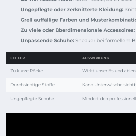
Ungepflegte oder zerknitterte Kleidung:
Knit
Grell auffällige Farben und Musterkombinati
Zu viele oder überdimensionale Accessoires:
Unpassende Schuhe:
Sneaker bei formellem B
FEHLER
AUSWIRKUNG
Zu kurze Röcke
Wirkt unseriös und able
Durchsichtige Stoffe
Kann Unterwäsche sicht
Ungepflegte Schuhe
Mindert den professione