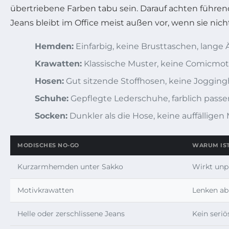
übertriebene Farben tabu sein. Darauf achten führend
Jeans bleibt im Office meist außen vor, wenn sie ni
Hemden:
Einfarbig, keine Brusttaschen, lange 
Krawatten:
Klassische Muster, keine Comicmot
Hosen:
Gut sitzende Stoffhosen, keine Jogging
Schuhe:
Gepflegte Lederschuhe, farblich pass
Socken:
Dunkler als die Hose, keine auffälligen
MODISCHES NO-GO
WARUM IST
Kurzarmhemden unter Sakko
Wirkt unpr
Motivkrawatten
Lenken ab
Helle oder zerschlissene Jeans
Kein seri