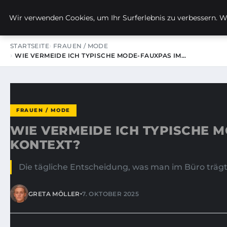
KIRSTINS WEG
Wir verwenden Cookies, um Ihr Surferlebnis zu verbessern. We
STARTSEITE
FRAUEN / MODE
WIE VERMEIDE ICH TYPISCHE MODE-FAUXPAS IM…
FRAUEN / MODE
WIE VERMEIDE ICH TYPISCHE M
KONTEXT?
Die tägliche Entscheidung, was man im Büro trägt, 
•
GRETA MÖLLER
7. OKTOBER 2025