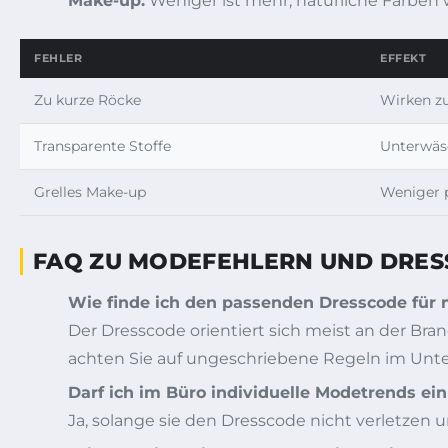
Make-up:
Weniger ist mehr, natürliche Farben
FEHLER
EFFEKT
Zu kurze Röcke
Wirken zu
Transparente Stoffe
Unterwäs
Grelles Make-up
Weniger p
FAQ ZU MODEFEHLERN UND DRES
Wie finde ich den passenden Dresscode für
Der Dresscode orientiert sich meist an der Br
achten Sie auf ungeschriebene Regeln im Un
Darf ich im Büro individuelle Modetrends ei
Ja, solange sie den Dresscode nicht verletzen 