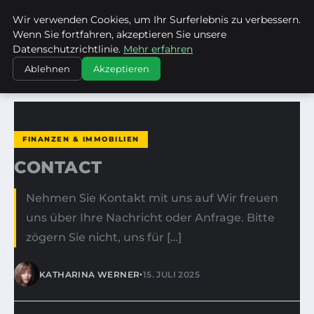
Wir verwenden Cookies, um Ihr Surferlebnis zu verbessern.
KIRSTINS WEG
Wenn Sie fortfahren, akzeptieren Sie unsere
Datenschutzrichtlinie.
Mehr erfahren
STARTSEITE
FINANZEN & IMMOBILIEN
CONTACT
Ablehnen
Akzeptieren
FINANZEN & IMMOBILIEN
CONTACT
Nehmen Sie Kontakt mit uns auf Wir freuen
uns über Ihre Nachricht oder Anfrage. Bitte
zögern Sie nicht, uns für […]
•
KATHARINA WERNER
15. JULI 2025