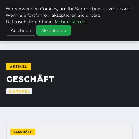
Wir verwenden Cookies, um Ihr Surferlebnis zu verbessern.
KIRSTINS WEG
Wenn Sie fortfahren, akzeptieren Sie unsere
Datenschutzrichtlinie.
Mehr erfahren
Ablehnen
Akzeptieren
STARTSEITE
GESCHÄFT
ARTIKEL
GESCHÄFT
3 ARTIKEL
GESCHÄFT