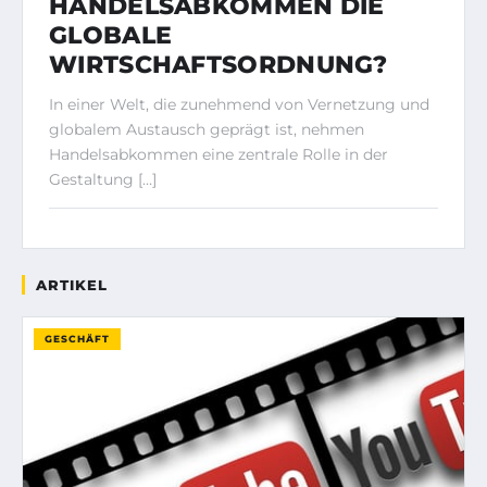
HANDELSABKOMMEN DIE
GLOBALE
WIRTSCHAFTSORDNUNG?
In einer Welt, die zunehmend von Vernetzung und
globalem Austausch geprägt ist, nehmen
Handelsabkommen eine zentrale Rolle in der
Gestaltung […]
ARTIKEL
GESCHÄFT