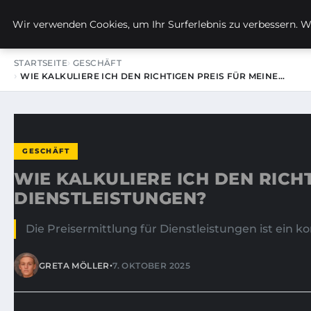
KIRSTINS WEG
Wir verwenden Cookies, um Ihr Surferlebnis zu verbessern. We
STARTSEITE
GESCHÄFT
WIE KALKULIERE ICH DEN RICHTIGEN PREIS FÜR MEINE…
GESCHÄFT
WIE KALKULIERE ICH DEN RICH
DIENSTLEISTUNGEN?
Die Preisermittlung für Dienstleistungen ist ein ko
•
GRETA MÖLLER
7. OKTOBER 2025