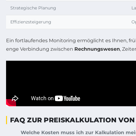
Strategische Planung
L
Effizienzsteigerung
O
Ein fortlaufendes Monitoring ermöglicht es Ihnen, fr
enge Verbindung zwischen
Rechnungswesen
, Zeit
FAQ ZUR PREISKALKULATION VON
Welche Kosten muss ich zur Kalkulation mei