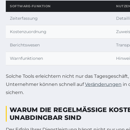
SOFTWARE-FUNKTION
NUTZEN
Zeiterfassung
Detail
Kostenzuordnung
Zuweis
Berichtswesen
Transp
Warnfunktionen
Hinwei
Solche Tools erleichtern nicht nur das Tagesgeschäft
Unternehmer können schnell auf
Veränderungen
in 
sichern.
WARUM DIE REGELMÄSSIGE KOSTE
NABDINGBAR SIND
Der Erfolg Ihrer Dienstleistung hängt nicht nur von 