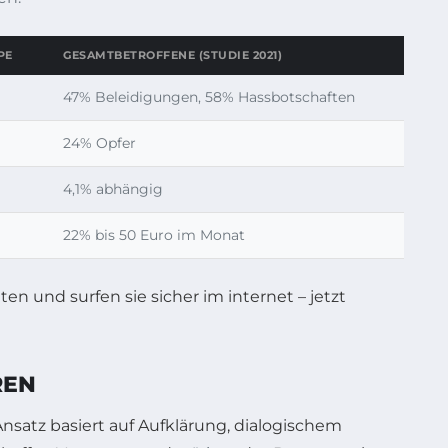
PE
GESAMTBETROFFENE (STUDIE 2021)
47% Beleidigungen, 58% Hassbotschaften
24% Opfer
4,1% abhängig
22% bis 50 Euro im Monat
REN
Ansatz basiert auf Aufklärung, dialogischem