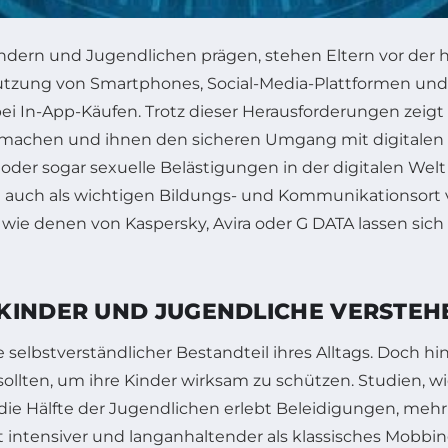
Kindern und Jugendlichen prägen, stehen Eltern vor der h
Nutzung von Smartphones, Social-Media-Plattformen und
 In-App-Käufen. Trotz dieser Herausforderungen zeigt s
 zu machen und ihnen den sicheren Umgang mit digitale
oder sogar sexuelle Belästigungen in der digitalen Wel
n auch als wichtigen Bildungs- und Kommunikationsort v
denen von Kaspersky, Avira oder G DATA lassen sich d
KINDER UND JUGENDLICHE VERSTEH
te selbstverständlicher Bestandteil ihres Alltags. Doch 
 sollten, um ihre Kinder wirksam zu schützen. Studien, 
die Hälfte der Jugendlichen erlebt Beleidigungen, mehr a
t intensiver und langanhaltender als klassisches Mobbin