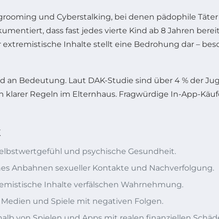
grooming und Cyberstalking, bei denen pädophile Täter 
entiert, dass fast jedes vierte Kind ab 8 Jahren berei
xtremistische Inhalte stellt eine Bedrohung dar – beso
n Bedeutung. Laut DAK-Studie sind über 4 % der Jugen
n klarer Regeln im Elternhaus. Fragwürdige In-App-Käu
K
lbstwertgefühl und psychische Gesundheit.
hes Anbahnen sexueller Kontakte und Nachverfolgung.
emistische Inhalte verfälschen Wahrnehmung.
Medien und Spiele mit negativen Folgen.
alb von Spielen und Apps mit realen finanziellen Schäd