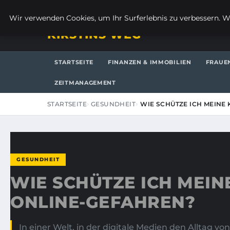
SONNTAG, 9. AUGUST 2026
Wir verwenden Cookies, um Ihr Surferlebnis zu verbessern. We
KIRSTINS WEG
STARTSEITE
FINANZEN & IMMOBILIEN
FRAUE
ZEITMANAGEMENT
STARTSEITE
GESUNDHEIT
WIE SCHÜTZE ICH MEINE
GESUNDHEIT
WIE SCHÜTZE ICH MEIN
ONLINE-GEFAHREN?
In einer Welt, in der digitale Medien den Alltag 