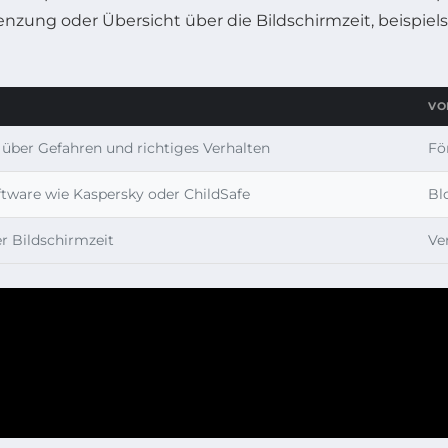
grenzung oder Übersicht über die Bildschirmzeit, beisp
VO
 über Gefahren und richtiges Verhalten
Fö
ftware wie Kaspersky oder ChildSafe
Bl
r Bildschirmzeit
Ve