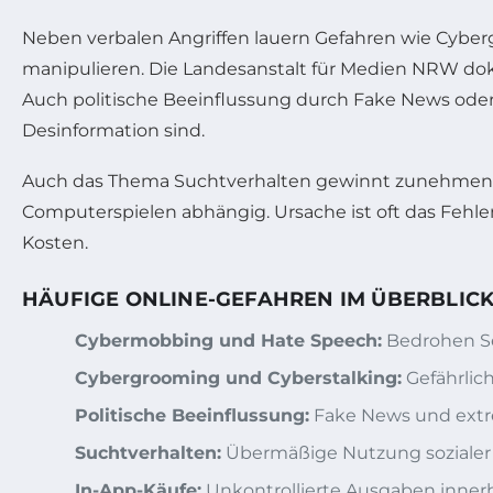
Neben verbalen Angriffen lauern Gefahren wie Cyber
manipulieren. Die Landesanstalt für Medien NRW dokum
Auch politische Beeinflussung durch Fake News oder e
Desinformation sind.
Auch das Thema Suchtverhalten gewinnt zunehmend a
Computerspielen abhängig. Ursache ist oft das Fehle
Kosten.
HÄUFIGE ONLINE-GEFAHREN IM ÜBERBLIC
Cybermobbing und Hate Speech:
Bedrohen Se
Cybergrooming und Cyberstalking:
Gefährlic
Politische Beeinflussung:
Fake News und extr
Suchtverhalten:
Übermäßige Nutzung sozialer 
In-App-Käufe:
Unkontrollierte Ausgaben innerh