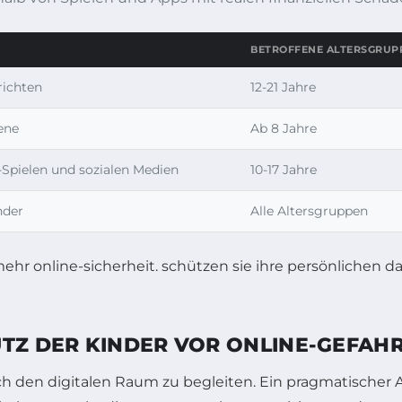
BETROFFENE ALTERSGRUP
richten
12-21 Jahre
ene
Ab 8 Jahre
Spielen und sozialen Medien
10-17 Jahre
nder
Alle Altersgruppen
UTZ DER KINDER VOR ONLINE-GEFAH
rch den digitalen Raum zu begleiten. Ein pragmatischer 