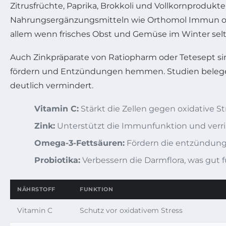
Zitrusfrüchte, Paprika, Brokkoli und Vollkornproduk
Nahrungsergänzungsmitteln wie Orthomol Immun ode
allem wenn frisches Obst und Gemüse im Winter selt
Auch Zinkpräparate von Ratiopharm oder Tetesept si
fördern und Entzündungen hemmen. Studien belegen
deutlich vermindert.
Vitamin C:
Stärkt die Zellen gegen oxidative St
Zink:
Unterstützt die Immunfunktion und verr
Omega-3-Fettsäuren:
Fördern die entzündun
Probiotika:
Verbessern die Darmflora, was gut 
NÄHRSTOFF
FUNKTION
Vitamin C
Schutz vor oxidativem Stress