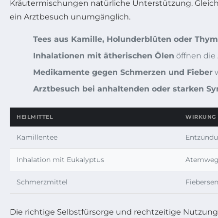
Kräutermischungen natürliche Unterstützung. Gleich
ein Arztbesuch unumgänglich.
Tees aus Kamille, Holunderblüten oder Thym
Inhalationen mit ätherischen Ölen
öffnen di
Medikamente gegen Schmerzen und Fieber
w
Arztbesuch bei anhaltenden oder starken 
HEILMITTEL
WIRKUNG
Kamillentee
Entzünd
Inhalation mit Eukalyptus
Atemwegs
Schmerzmittel
Fieberse
Die richtige Selbstfürsorge und rechtzeitige Nutzu