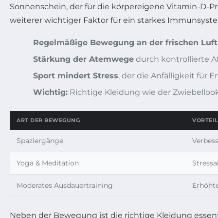
Sonnenschein, der für die körpereigene Vitamin-D-Pro
weiterer wichtiger Faktor für ein starkes Immunsyst
Regelmäßige Bewegung an der frischen Luft
Stärkung der Atemwege
durch kontrollierte 
Sport mindert Stress
, der die Anfälligkeit für
Wichtig:
Richtige Kleidung wie der Zwiebelloo
ART DER BEWEGUNG
VORTEIL
Spaziergänge
Verbes
Yoga & Meditation
Stress
Moderates Ausdauertraining
Erhöht
Neben der Bewegung ist die richtige Kleidung essent