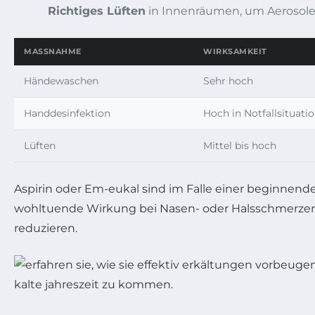
Richtiges Lüften
in Innenräumen, um Aerosole 
MASSNAHME
WIRKSAMKEIT
Händewaschen
Sehr hoch
Handdesinfektion
Hoch in Notfallsituati
Lüften
Mittel bis hoch
Aspirin oder Em-eukal sind im Falle einer beginnend
wohltuende Wirkung bei Nasen- oder Halsschmerzen. 
reduzieren.