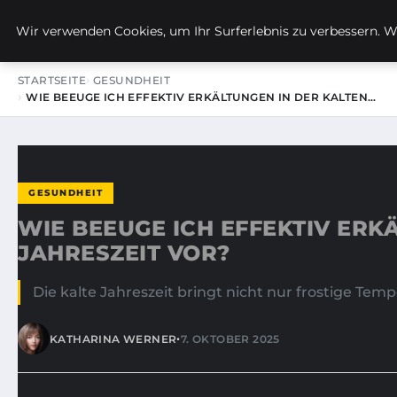
KIRSTINS WEG
Wir verwenden Cookies, um Ihr Surferlebnis zu verbessern. We
STARTSEITE
GESUNDHEIT
WIE BEEUGE ICH EFFEKTIV ERKÄLTUNGEN IN DER KALTEN…
GESUNDHEIT
WIE BEEUGE ICH EFFEKTIV ERK
JAHRESZEIT VOR?
Die kalte Jahreszeit bringt nicht nur frostige Te
•
KATHARINA WERNER
7. OKTOBER 2025