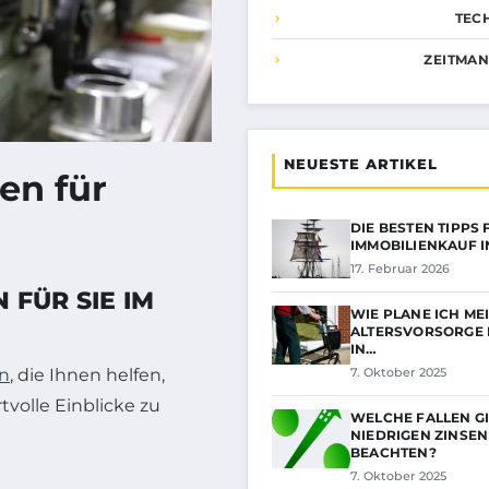
TEC
ZEITMA
NEUESTE ARTIKEL
en für
DIE BESTEN TIPPS
IMMOBILIENKAUF I
17. Februar 2026
FÜR SIE IM
WIE PLANE ICH ME
ALTERSVORSORGE 
IN…
7. Oktober 2025
en
, die Ihnen helfen,
volle Einblicke zu
WELCHE FALLEN GI
NIEDRIGEN ZINSEN
BEACHTEN?
7. Oktober 2025