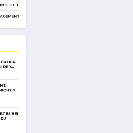
HNOLOGIE
NAGEMENT
 FÜR DEN
N DER…
INE
RICHTIG
BT ES BEI
 ZU