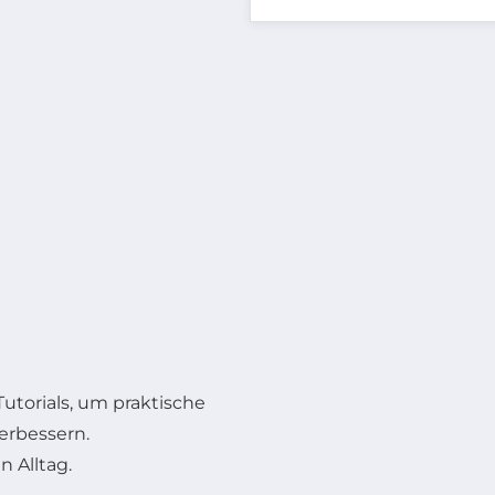
torials, um praktische
erbessern.
 Alltag.