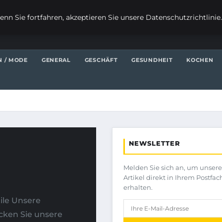
nn Sie fortfahren, akzeptieren Sie unsere Datenschutzrichtlinie
N / MODE
GENERAL
GESCHÄFT
GESUNDHEIT
KOCHEN
NEWSLETTER
Melden Sie sich an, um unser
Artikel direkt in Ihrem Postfac
erhalten.
ile Unsere
cken Sie unsere