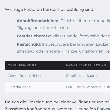
Wichtige Faktoren bei der Rückzahlung sind:
Annuitätendarlehen:
Gleichbleibende monatlich
Tilgungsanteil erhöht sich.
Festdarlehen:
Bei dieser Modellform zahlt der 
Restschuld:
Insbesondere bei längeren Laufzei
Zinsrisiko oder andere Finanzierungsformen b
TILGUNGSMODELL
MONATLICHE BELASTUNG
Annuitätendarlehen
Stabil, sinkt kaum
Festdarlehen
Nur Zinsen während Laufz
Da sich die Zinsbindung bei einer Vollfinanzierung häu
Zinssätzen konfrontiert zu werden. Hier helfen
Forwa