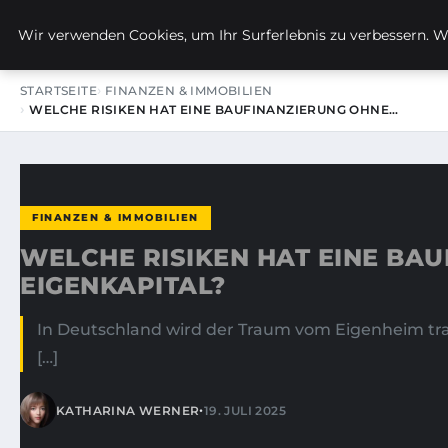
KIRSTINS WEG
Wir verwenden Cookies, um Ihr Surferlebnis zu verbessern. We
STARTSEITE
FINANZEN & IMMOBILIEN
WELCHE RISIKEN HAT EINE BAUFINANZIERUNG OHNE…
FINANZEN & IMMOBILIEN
WELCHE RISIKEN HAT EINE BA
EIGENKAPITAL?
In Deutschland wird der Traum vom Eigenheim trad
[…]
•
KATHARINA WERNER
19. JULI 2025