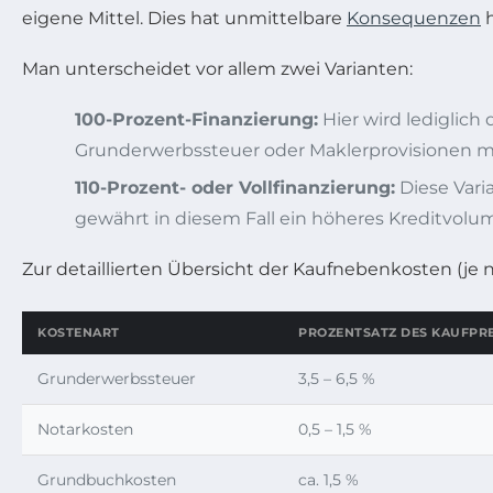
eigene Mittel. Dies hat unmittelbare
Konsequenzen
h
Man unterscheidet vor allem zwei Varianten:
100-Prozent-Finanzierung:
Hier wird lediglich
Grunderwerbssteuer oder Maklerprovisionen m
110-Prozent- oder Vollfinanzierung:
Diese Vari
gewährt in diesem Fall ein höheres Kreditvolum
Zur detaillierten Übersicht der Kaufnebenkosten (je 
KOSTENART
PROZENTSATZ DES KAUFPRE
Grunderwerbssteuer
3,5 – 6,5 %
Notarkosten
0,5 – 1,5 %
Grundbuchkosten
ca. 1,5 %